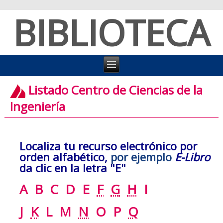
BIBLIOTECA
Listado Centro de Ciencias de la
Ingeniería
Localiza tu recurso electrónico por
orden alfabético,
por ejemplo
E-Libro
da clic en la letra "E"
A
B
C
D
E
F
G
H
I
J
K
L
M
N
O
P
Q