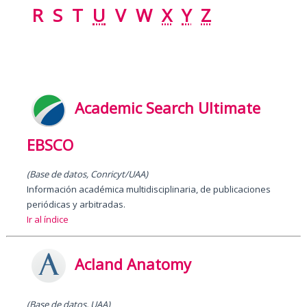
R
S
T
U
V
W
X
Y
Z
Academic Search Ultimate
EBSCO
(Base de datos, Conricyt/UAA)
Información académica multidisciplinaria, de publicaciones
periódicas y arbitradas.
Ir al índice
Acland Anatomy
(Base de datos, UAA)