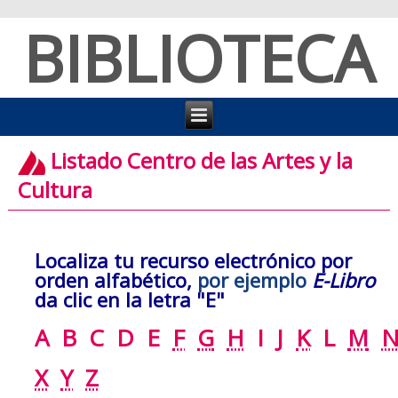
BIBLIOTECA
Listado Centro de las Artes y la
Cultura
Localiza tu recurso electrónico por
orden alfabético,
por ejemplo
E-Libro
da clic en la letra "E"
A
B
C
D
E
F
G
H
I
J
K
L
M
X
Y
Z