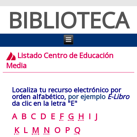
BIBLIOTECA
Listado Centro de Educación
Media
Localiza tu recurso electrónico por
orden alfabético,
por ejemplo
E-Libro
da clic en la letra "E"
A
B
C
D
E
F
G
H
I
J
K
L
M
N
O
P
Q