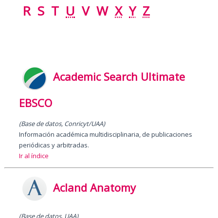
R
S
T
U
V
W
X
Y
Z
Academic Search Ultimate
EBSCO
(Base de datos, Conricyt/UAA)
Información académica multidisciplinaria, de publicaciones
periódicas y arbitradas.
Ir al índice
Acland Anatomy
(Base de datos, UAA)