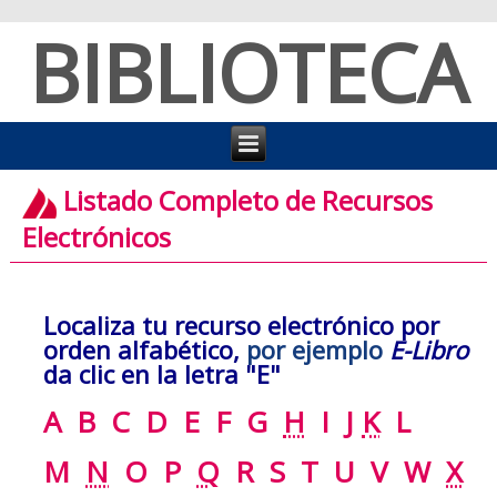
BIBLIOTECA
Listado Completo de Recursos
Electrónicos
Localiza tu recurso electrónico por
orden alfabético,
por ejemplo
E-Libro
da clic en la letra "E"
A
B
C
D
E
F
G
H
I
J
K
L
M
N
O
P
Q
R
S
T
U
V
W
X