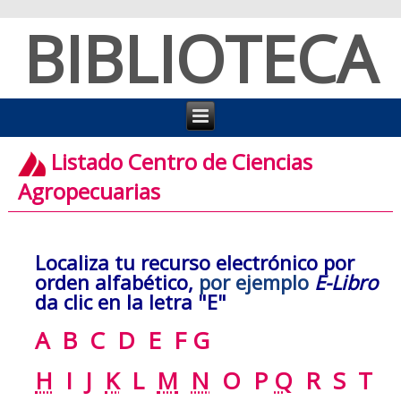
BIBLIOTECA
Listado Centro de Ciencias
Agropecuarias
Localiza tu recurso electrónico por
orden alfabético,
por ejemplo
E-Libro
da clic en la letra "E"
A
B
C
D
E
F
G
H
I
J
K
L
M
N
O
P
Q
R
S
T