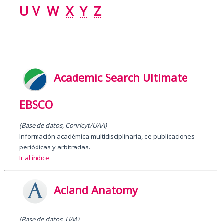
U
V
W
X
Y
Z
Academic Search Ultimate
EBSCO
(Base de datos, Conricyt/UAA)
Información académica multidisciplinaria, de publicaciones
periódicas y arbitradas.
Ir al índice
Acland Anatomy
(Base de datos, UAA)